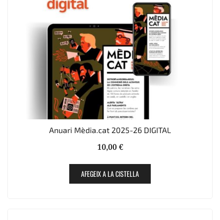
triar
a
la
pàgina
del
producte
Anuari Mèdia.cat 2025-26 DIGITAL
10,00
€
AFEGEIX A LA CISTELLA