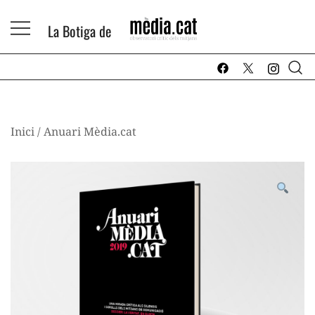
Skip
to
La Botiga de
content
La Botiga de Mèdia.cat
Inici
/
Anuari Mèdia.cat