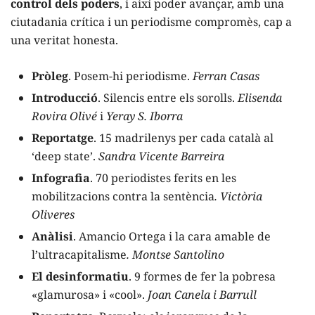
control dels poders
, i així poder avançar, amb una
ciutadania crítica i un periodisme compromès, cap a
una veritat honesta.
Pròleg
. Posem-hi periodisme.
Ferran Casas
Introducció
. Silencis entre els sorolls.
Elisenda
Rovira Olivé
i
Yeray S. Iborra
Reportatge
. 15 madrilenys per cada català al
‘deep state’.
Sandra Vicente Barreira
Infografia
. 70 periodistes ferits en les
mobilitzacions contra la sentència
. Victòria
Oliveres
Anàlisi
. Amancio Ortega i la cara amable de
l’ultracapitalisme
. Montse Santolino
El desinformatiu
. 9 formes de fer la pobresa
«glamurosa» i «cool».
Joan Canela i Barrull