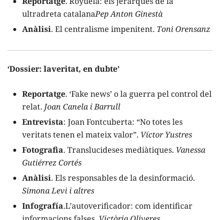
Reportatge
. Royuela: els jerarques de la
ultradreta catalana
Pep Anton Ginestà
Anàlisi
. El centralisme impenitent.
Toni Orensanz
‘Dossier: laveritat, en dubte’
Reportatge
. ‘Fake news’ o la guerra pel control del
relat.
Joan Canela i Barrull
Entrevista
: Joan Fontcuberta: “No totes les
veritats tenen el mateix valor”.
Víctor Yustres
Fotografia
. Translucideses mediàtiques.
Vanessa
Gutiérrez Cortés
Anàlisi
. Els responsables de la desinformació.
Simona Levi i altres
Infografía
.L’autoverificador: com identificar
informacions falses.
Victòria Oliveres