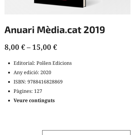
Anuari Mèdia.cat 2019
Interval
8,00
€
–
15,00
€
de
Editorial: Pol·len Edicions
preus:
Any edició:
2020
8,00 €
ISBN:
9788416828869
Pàgines:
127
a
Veure continguts
15,00 €