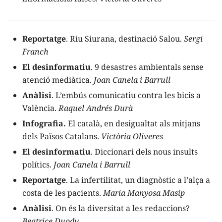
Reportatge
. Riu Siurana, destinació Salou.
Sergi
Franch
El desinformatiu
. 9 desastres ambientals sense
atenció mediàtica.
Joan Canela i Barrull
Anàlisi
. L’embús comunicatiu contra les bicis a
València.
Raquel Andrés Durà
Infografia.
El català, en desigualtat als mitjans
dels Països Catalans.
Victòria Oliveres
El desinformatiu
. Diccionari dels nous insults
polítics.
Joan Canela i Barrull
Reportatge
. La infertilitat, un diagnòstic a l’alça a
costa de les pacients.
Maria Manyosa Masip
Anàlisi
. On és la diversitat a les redaccions?
Beatrice Duodu