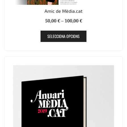
Amic de Mèdia.cat
Interval
50,00
€
–
100,00
€
de
Aquest
preus:
SELECCIONA OPCIONS
producte
50,00 €
té
a
diverses
100,00 €
variants.
Les
opcions
es
poden
triar
a
la
pàgina
del