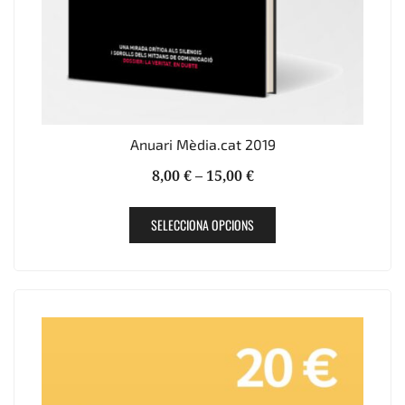
producte
Anuari Mèdia.cat 2019
Interval
8,00
€
–
15,00
€
de
Aquest
preus:
SELECCIONA OPCIONS
producte
8,00 €
té
a
diverses
15,00 €
variants.
Les
opcions
es
poden