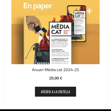
triar
a
la
pàgina
del
producte
Anuari Mèdia.cat 2024-25
20,00
€
AFEGEIX A LA CISTELLA