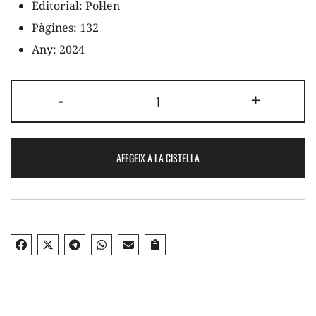
Editorial:
Pol·len
Pàgines:
132
Any:
2024
quantitat
-
+
de
Anuari
Mèdia.cat
AFEGEIX A LA CISTELLA
23-
24