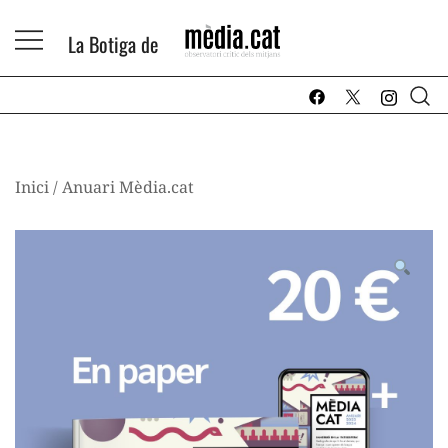
Skip
to
La Botiga de
content
La Botiga de Mèdia.cat
Inici
/
Anuari Mèdia.cat